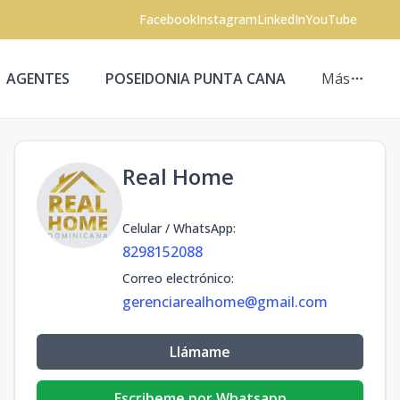
Facebook
Instagram
LinkedIn
YouTube
AGENTES
POSEIDONIA PUNTA CANA
Más
Real Home
Celular / WhatsApp
:
8298152088
Correo electrónico
:
gerenciarealhome@gmail.com
Llámame
Escribeme por Whatsapp