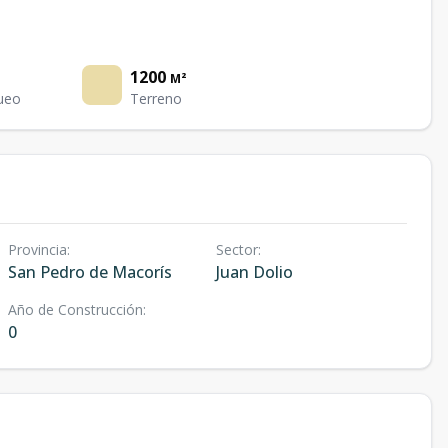
1200
M²
ueo
Terreno
Provincia
:
Sector
:
San Pedro de Macorís
Juan Dolio
Año de Construcción
:
0