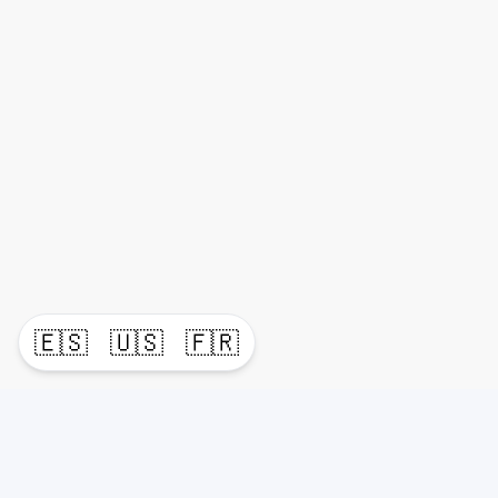
🇪🇸
🇺🇸
🇫🇷