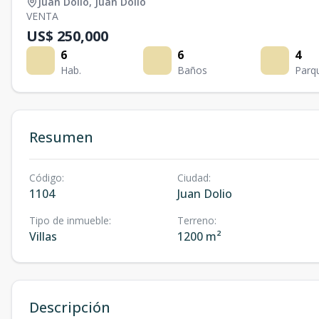
Juan Dolio
,
Juan Dolio
VENTA
US$ 250,000
6
6
4
Hab.
Baños
Parq
Resumen
Código
:
Ciudad
:
1104
Juan Dolio
Tipo de inmueble
:
Terreno
:
Villas
1200 m²
Descripción