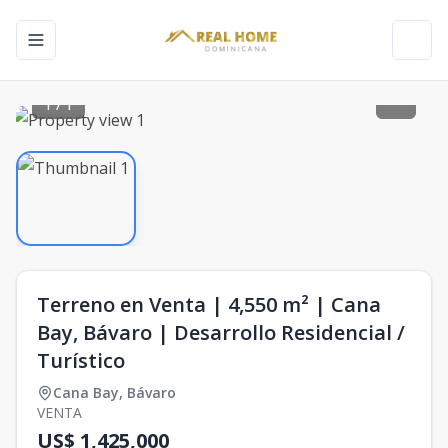
Toggle navigation menu
Toggl
1
/
1
Terreno en Venta | 4,550 m² | Cana
Bay, Bávaro | Desarrollo Residencial /
Turístico
Cana Bay
,
Bávaro
VENTA
US$ 1,425,000