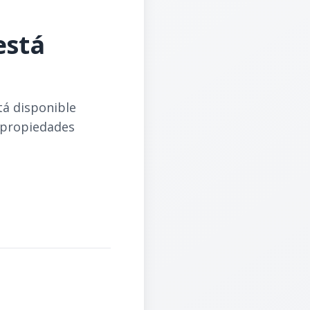
está
tá disponible
 propiedades