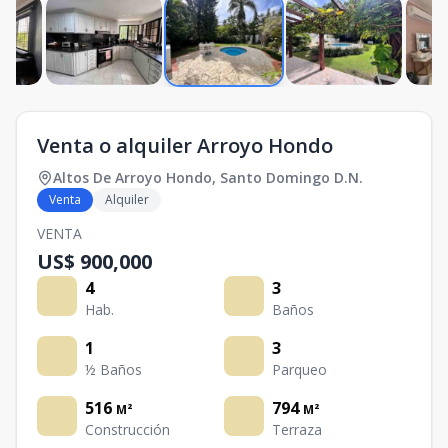
Venta o alquiler Arroyo Hondo
Altos De Arroyo Hondo
,
Santo Domingo D.N.
Venta
Alquiler
VENTA
US$ 900,000
4
3
Hab.
Baños
1
3
½ Baños
Parqueo
516
794
M²
M²
Construcción
Terraza