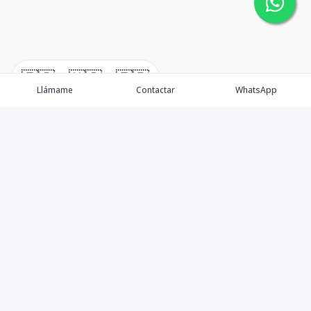
🇪🇸
🇺🇸
🇫🇷
Llámame
Contactar
WhatsApp
Somos una empresa especializada en venta de Bienes
Raíces de alto nivel Nacional e Internacional.
Ofrecemos un servicio personalizado de asesoría y
consultoría inmobiliaria de calidad, para atenderte en