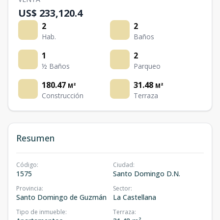
US$ 233,120.4
2
2
Hab.
Baños
1
2
½ Baños
Parqueo
180.47
31.48
M²
M²
Construcción
Terraza
Resumen
Código
:
Ciudad
:
1575
Santo Domingo D.N.
Provincia
:
Sector
:
Santo Domingo de Guzmán
La Castellana
Tipo de inmueble
:
Terraza
: