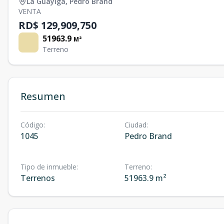
La Guáyiga
,
Pedro Brand
VENTA
RD$ 129,909,750
51963.9
M²
Terreno
Resumen
Código
:
Ciudad
:
1045
Pedro Brand
Tipo de inmueble
:
Terreno
:
Terrenos
51963.9 m²