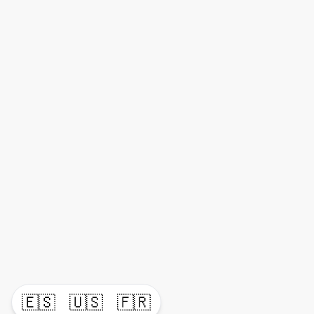
🇪🇸
🇺🇸
🇫🇷