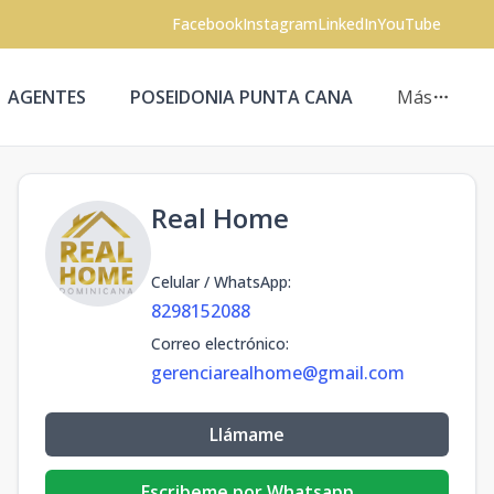
Facebook
Instagram
LinkedIn
YouTube
AGENTES
POSEIDONIA PUNTA CANA
Más
Real Home
Celular / WhatsApp
:
8298152088
Correo electrónico
:
gerenciarealhome@gmail.com
Llámame
Escribeme por Whatsapp