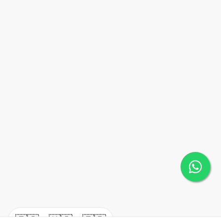
🇪🇸
🇺🇸
🇫🇷