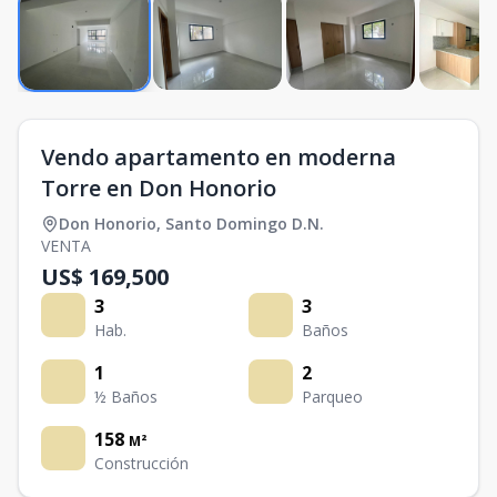
Vendo apartamento en moderna
Torre en Don Honorio
Don Honorio
,
Santo Domingo D.N.
VENTA
US$ 169,500
3
3
Hab.
Baños
1
2
½ Baños
Parqueo
158
M²
Construcción