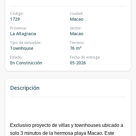
Código
:
Ciudad
:
1729
Macao
Provincia
:
Sector
:
La Altagracia
Macao
Tipo de inmueble
:
Terreno
:
Townhouse
76 m²
Estado
:
Fecha de entrega
:
En Construcción
05-2026
Descripción
Exclusivo proyecto de villas y townhouses ubicado a
solo 3 minutos de la hermosa playa Macao. Este