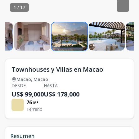
1
/
17
Townhouses y Villas en Macao
Macao
,
Macao
DESDE
HASTA
US$ 99,000
US$ 178,000
76
M²
Terreno
Resumen