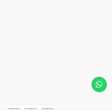
🇪🇸
🇺🇸
🇫🇷