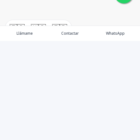
🇪🇸
🇺🇸
🇫🇷
Llámame
Contactar
WhatsApp
Somos una empresa especializada en venta de Bienes
Raíces de alto nivel Nacional e Internacional.
Ofrecemos un servicio personalizado de asesoría y
consultoría inmobiliaria de calidad, para atenderte en
todas tus necesidades sobre el mundo inmobiliario. Si