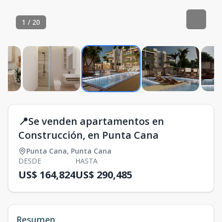
1
/
20
📍Se venden apartamentos en
Construcción, en Punta Cana
Punta Cana
,
Punta Cana
DESDE
HASTA
US$ 164,824
US$ 290,485
Resumen