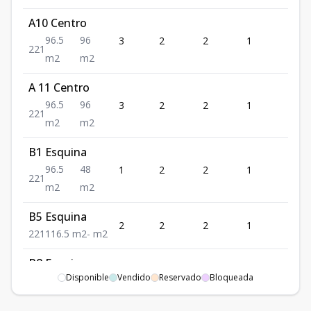
A10 Centro
96.5
96
3
2
2
1
1
2
2
1
m2
m2
A 11 Centro
96.5
96
3
2
2
1
1
2
2
1
m2
m2
B1 Esquina
96.5
48
1
2
2
1
1
2
2
1
m2
m2
B5 Esquina
2
2
2
1
1
2
2
1
116.5
m2
-
m2
B8 Esquina
2
2
2
1
1
Disponible
Vendido
Reservado
Bloqueada
2
2
1
116.5
m2
-
m2
B9 Esquina