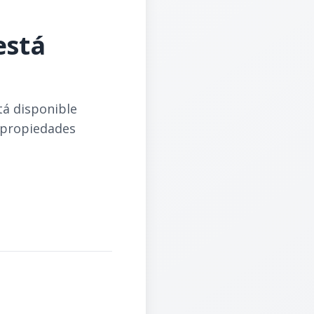
está
tá disponible
 propiedades