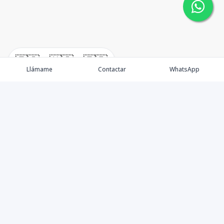
🇪🇸
🇺🇸
🇫🇷
Llámame
Contactar
WhatsApp
Somos una empresa especializada en venta de Bienes
Raíces de alto nivel Nacional e Internacional.
Ofrecemos un servicio personalizado de asesoría y
consultoría inmobiliaria de calidad, para atenderte en