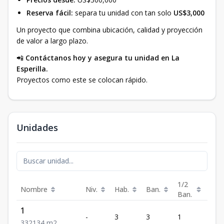
Reserva fácil:
separa tu unidad con tan solo
US$3,000
Un proyecto que combina ubicación, calidad y proyección
de valor a largo plazo.
📲
Contáctanos hoy y asegura tu unidad en La
Esperilla.
Proyectos como este se colocan rápido.
Unidades
1/2
Nombre
Niv.
Hab.
Ban.
Est.
Ban.
1
-
3
3
1
2
3
3
2
134
m2