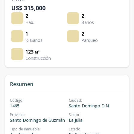
US$ 315,000
2
2
Hab.
Baños
1
2
½ Baños
Parqueo
123
M²
Construcción
Resumen
Código
:
Ciudad
:
1465
Santo Domingo D.N.
Provincia
:
Sector
:
Santo Domingo de Guzmán
La Julia
Tipo de inmueble
:
Estado
: