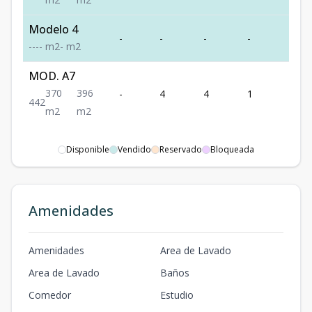
Modelo 4
-
-
-
-
-
-
-
-
-
m2
-
m2
MOD. A7
370
396
-
4
4
1
2
4
4
2
m2
m2
Disponible
Vendido
Reservado
Bloqueada
Amenidades
Amenidades
Area de Lavado
Area de Lavado
Baños
Comedor
Estudio