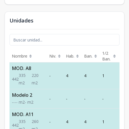
Unidades
1/2
Nombre
Niv.
Hab.
Ban.
Est.
Ban.
MOD. A8
335
220
-
4
4
1
2
4
4
2
m2
m2
Modelo 2
-
-
-
-
-
-
-
-
-
m2
-
m2
MOD. A11
335
260
-
4
4
1
2
4
4
2
m2
m2