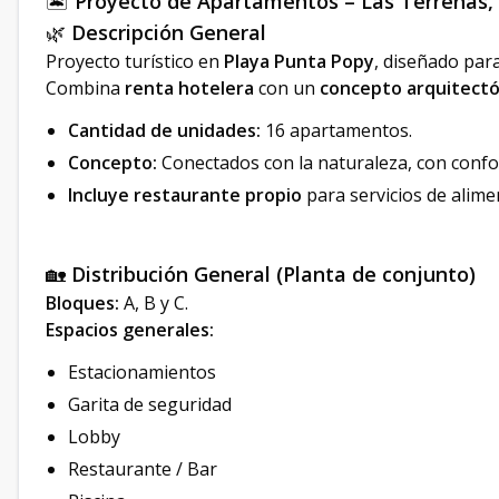
🏝️
Proyecto de Apartamentos – Las Terrenas
🌿
Descripción General
Proyecto turístico en
Playa Punta Popy
, diseñado par
Combina
renta hotelera
con un
concepto arquitect
Cantidad de unidades:
16 apartamentos.
Concepto:
Conectados con la naturaleza, con confor
Incluye restaurante propio
para servicios de alime
🏡
Distribución General (Planta de conjunto)
Bloques:
A, B y C.
Espacios generales:
Estacionamientos
Garita de seguridad
Lobby
Restaurante / Bar