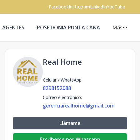
Facebook
Instagram
LinkedIn
YouTube
AGENTES
POSEIDONIA PUNTA CANA
Más
Real Home
Celular / WhatsApp
:
8298152088
Correo electrónico
:
gerenciarealhome@gmail.com
Llámame
Escribeme por Whatsapp