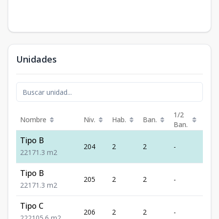
Unidades
1/2
Nombre
Niv.
Hab.
Ban.
Est.
Ban.
Tipo B
204
2
2
-
1
2
2
1
71.3
m2
Tipo B
205
2
2
-
1
2
2
1
71.3
m2
Tipo C
206
2
2
-
2
2
2
2
105.6
m2