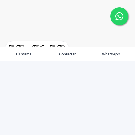
🇪🇸
🇺🇸
🇫🇷
Llámame
Contactar
WhatsApp
Somos una empresa especializada en venta de Bienes
Raíces de alto nivel Nacional e Internacional.