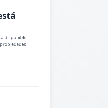
está
tá disponible
 propiedades