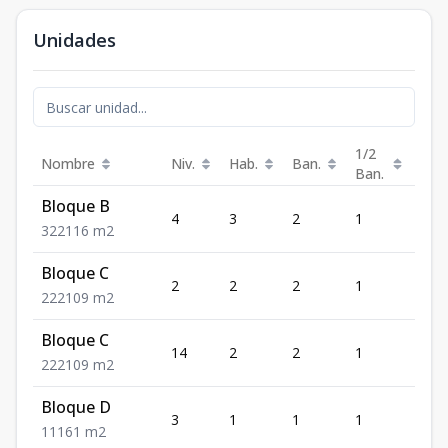
Unidades
1/2
Nombre
Niv.
Hab.
Ban.
Est.
Ban.
Bloque B
4
3
2
1
2
3
2
2
116
m2
Bloque C
2
2
2
1
2
2
2
2
109
m2
Bloque C
14
2
2
1
2
2
2
2
109
m2
Bloque D
3
1
1
1
1
1
1
1
61
m2