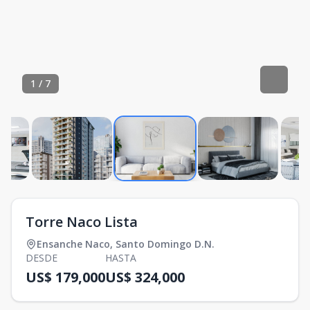
1
/
7
Torre Naco Lista
Ensanche Naco
,
Santo Domingo D.N.
DESDE
HASTA
US$ 179,000
US$ 324,000