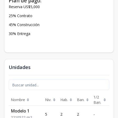
Plan de pago:
Reserva US$5,000
25% Contrato
45% Construcción
30% Entrega
Unidades
1/2
Nombre
Niv.
Hab.
Ban.
m²
Ban.
Modelo 1
5
2
2
-
105
2
2
10522
m2