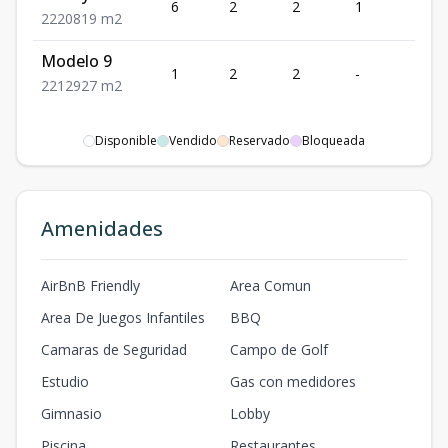
6
2
2
1
208
2
2
20819
m2
Modelo 9
1
2
2
-
129
2
2
12927
m2
Disponible
Vendido
Reservado
Bloqueada
Amenidades
AirBnB Friendly
Area Comun
Area De Juegos Infantiles
BBQ
Camaras de Seguridad
Campo de Golf
Estudio
Gas con medidores
Gimnasio
Lobby
Piscina
Restaurantes