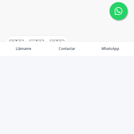
🇪🇸
🇺🇸
🇫🇷
Llámame
Contactar
WhatsApp
Somos una empresa especializada en venta de Bienes
Raíces de alto nivel Nacional e Internacional.
Ofrecemos un servicio personalizado de asesoría y