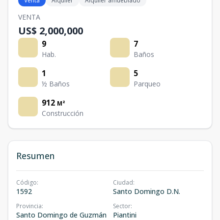
Venta
Alquiler
Alquiler amueblado
VENTA
US$ 2,000,000
9
7
Hab.
Baños
1
5
½ Baños
Parqueo
912
M²
Construcción
Resumen
Código
:
Ciudad
:
1592
Santo Domingo D.N.
Provincia
:
Sector
:
Santo Domingo de Guzmán
Piantini