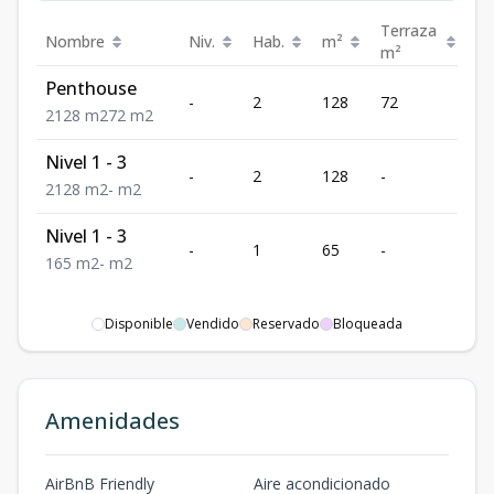
Terraza
Nombre
Niv.
Hab.
m²
Pr
m²
Penthouse
US
-
2
128
72
29
2
128
m2
72
m2
Nivel 1 - 3
US
-
2
128
-
23
2
128
m2
-
m2
Nivel 1 - 3
US
-
1
65
-
14
1
65
m2
-
m2
Disponible
Vendido
Reservado
Bloqueada
Amenidades
AirBnB Friendly
Aire acondicionado