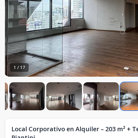
1
/
17
Local Corporativo en Alquiler – 203 m² + T
Piantini