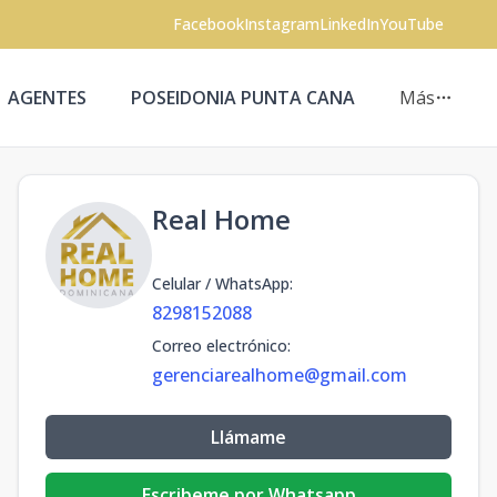
Facebook
Instagram
LinkedIn
YouTube
AGENTES
POSEIDONIA PUNTA CANA
Más
Real Home
Celular / WhatsApp
:
8298152088
Correo electrónico
:
gerenciarealhome@gmail.com
Llámame
Escribeme por Whatsapp