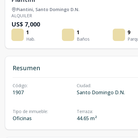
Piantini
,
Santo Domingo D.N.
ALQUILER
US$ 7,000
1
1
9
Hab.
Baños
Parq
Resumen
Código
:
Ciudad
:
1907
Santo Domingo D.N.
Tipo de inmueble
:
Terraza
:
Oficinas
44.65 m²