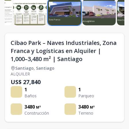
Cibao Park – Naves Industriales, Zona
Franca y Logísticas en Alquiler |
1,000–3,480 m² | Santiago
Santiago
,
Santiago
ALQUILER
US$ 27,840
1
1
Baños
Parqueo
3480
3480
M²
M²
Construcción
Terreno