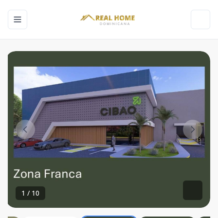
Toggle navigation menu
Toggl
1
/
10