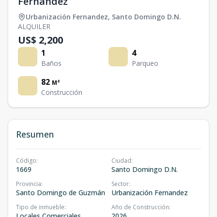
Fernández
Urbanización Fernandez
,
Santo Domingo D.N.
ALQUILER
US$ 2,200
1
4
Baños
Parqueo
82
M²
Construcción
Resumen
Código
:
Ciudad
:
1669
Santo Domingo D.N.
Provincia
:
Sector
:
Santo Domingo de Guzmán
Urbanización Fernandez
Tipo de inmueble
:
Año de Construcción
:
Locales Comerciales
2026