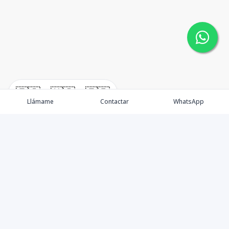
🇪🇸
🇺🇸
🇫🇷
Llámame
Contactar
WhatsApp
Somos una empresa especializada en venta de Bienes
Raíces de alto nivel Nacional e Internacional.