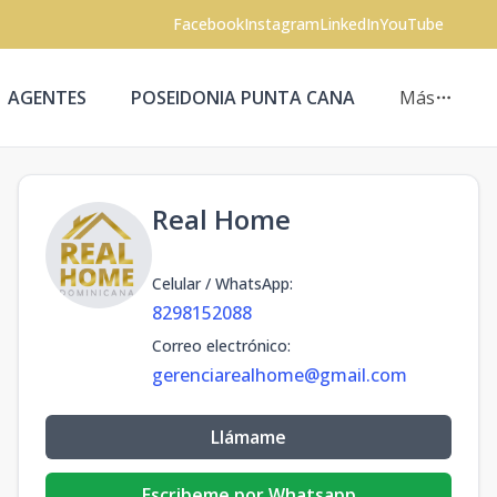
Facebook
Instagram
LinkedIn
YouTube
AGENTES
POSEIDONIA PUNTA CANA
Más
Real Home
Celular / WhatsApp
:
8298152088
Correo electrónico
:
gerenciarealhome@gmail.com
Llámame
Escribeme por Whatsapp