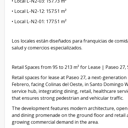
• Local L-N2-03: 157.73 m²
• Local L-N2-12: 157.51 m²
• Local L-N2-01: 177.51 m²
Los locales están diseñados para franquicias de comida,
salud y comercios especializados.
Retail Spaces from 95 to 213 m² for Lease | Paseo 2
Retail spaces for lease at Paseo 27, a next-generatio
Febrero, facing Colinas del Oeste, in Santo Domingo W
service hub, integrating dining, retail, healthcare serv
that ensures strong pedestrian and vehicular traffic.
The development features modern architecture, open-p
and dining promenade on the ground floor and retail a
growing commercial demand in the area.