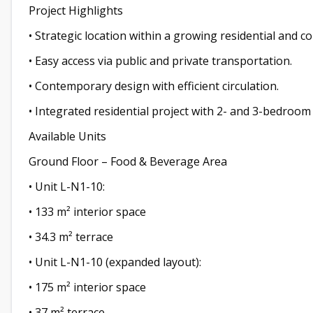
Project Highlights
• Strategic location within a growing residential and c
• Easy access via public and private transportation.
• Contemporary design with efficient circulation.
• Integrated residential project with 2- and 3-bedroo
Available Units
Ground Floor – Food & Beverage Area
• Unit L-N1-10:
• 133 m² interior space
• 34.3 m² terrace
• Unit L-N1-10 (expanded layout):
• 175 m² interior space
• 37 m² terrace