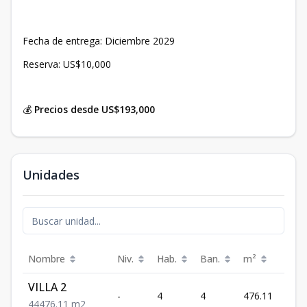
Fecha de entrega: Diciembre 2029
Reserva: US$10,000
💰
Precios desde US$193,000
Unidades
Nombre
Niv.
Hab.
Ban.
m²
Prec
VILLA 2
US$
-
4
4
476.11
1,95
4
4
476.11
m2