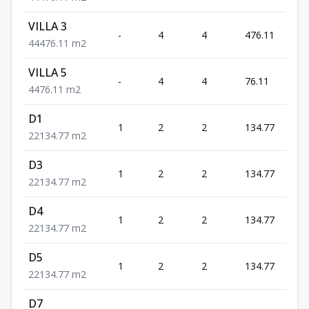
VILLA 3
US$
-
4
4
476.11
1,95
4
4
476.11
m2
VILLA 5
US$
-
4
4
76.11
1,85
4
4
76.11
m2
D1
US$
1
2
2
134.77
427,
2
2
134.77
m2
D3
US$
1
2
2
134.77
427,
2
2
134.77
m2
D4
US$
1
2
2
134.77
427,
2
2
134.77
m2
D5
US$
1
2
2
134.77
427,
2
2
134.77
m2
D7
US$