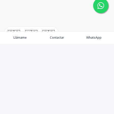
🇪🇸
🇺🇸
🇫🇷
Llámame
Contactar
WhatsApp
Somos una empresa especializada en venta de Bienes
Raíces de alto nivel Nacional e Internacional.
Ofrecemos un servicio personalizado de asesoría y
consultoría inmobiliaria de calidad, para atenderte en