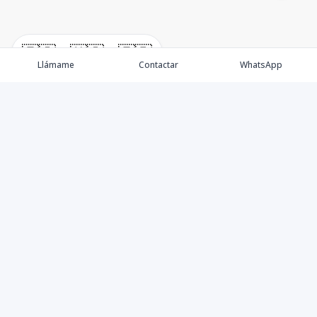
🇪🇸
🇺🇸
🇫🇷
Llámame
Contactar
WhatsApp
Somos una empresa especializada en venta de Bienes
Raíces de alto nivel Nacional e Internacional.
Ofrecemos un servicio personalizado de asesoría y
consultoría inmobiliaria de calidad, para atenderte en
todas tus necesidades sobre el mundo inmobiliario. Si
necesitas asistencia o tienes preguntas, siéntete libre