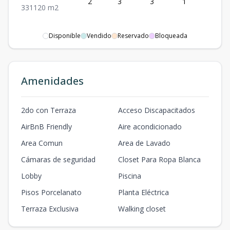
2
3
3
1
1
3
3
1
120
m2
Disponible
Vendido
Reservado
Bloqueada
Amenidades
2do con Terraza
Acceso Discapacitados
AirBnB Friendly
Aire acondicionado
Area Comun
Area de Lavado
Cámaras de seguridad
Closet Para Ropa Blanca
Lobby
Piscina
Pisos Porcelanato
Planta Eléctrica
Terraza Exclusiva
Walking closet