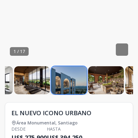
1
/
17
EL NUEVO ICONO URBANO
Área Monumental
,
Santiago
DESDE
HASTA
US$ 275,900
US$ 394,250