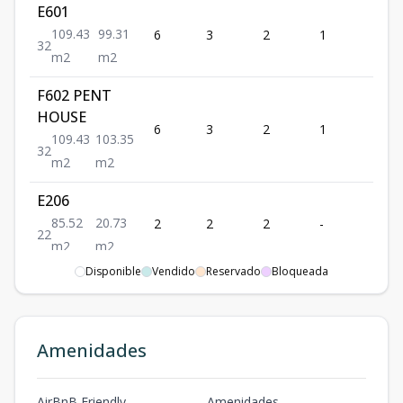
E601
109.43
99.31
6
3
2
1
109.
3
2
m2
m2
F602 PENT
HOUSE
6
3
2
1
109.
109.43
103.35
3
2
m2
m2
E206
85.52
20.73
2
2
2
-
85.5
2
2
m2
m2
Disponible
Vendido
Reservado
Bloqueada
Amenidades
AirBnB Friendly
Amenidades