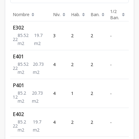
1/2
Nombre
Niv.
Hab.
Ban.
m²
Ban.
E302
85.52
19.7
3
2
2
-
85.5
2
2
m2
m2
E401
85.52
20.73
4
2
2
-
85.5
2
2
m2
m2
P401
85.2
20.73
4
1
2
-
85.2
1
2
m2
m2
E402
85.2
19.7
4
2
2
-
85.2
2
2
m2
m2