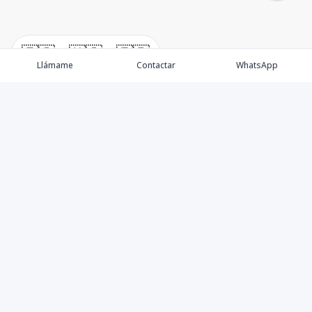
🇪🇸
🇺🇸
🇫🇷
Llámame
Contactar
WhatsApp
Somos una empresa especializada en venta de Bienes
Raíces de alto nivel Nacional e Internacional.
Ofrecemos un servicio personalizado de asesoría y
consultoría inmobiliaria de calidad, para atenderte en
todas tus necesidades sobre el mundo inmobiliario. Si
necesitas asistencia o tienes preguntas, siéntete libre