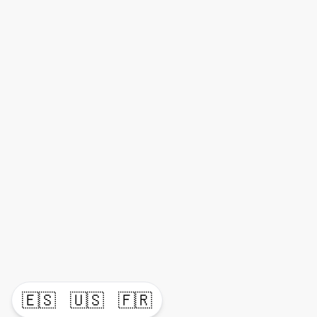
🇪🇸
🇺🇸
🇫🇷