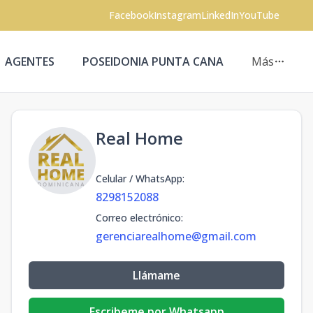
Facebook
Instagram
LinkedIn
YouTube
AGENTES
POSEIDONIA PUNTA CANA
Más
Real Home
Celular / WhatsApp
:
8298152088
Correo electrónico
:
gerenciarealhome@gmail.com
Llámame
Escribeme por Whatsapp