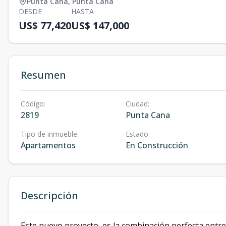
Punta Cana
,
Punta Cana
DESDE
HASTA
US$ 77,420
US$ 147,000
Resumen
Código
:
Ciudad
:
2819
Punta Cana
Tipo de inmueble
:
Estado
:
Apartamentos
En Construcción
Descripción
Este nuevo proyecto
,
es la combinación perfecta entre