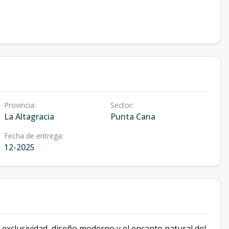
Provincia
:
Sector
:
La Altagracia
Punta Cana
Fecha de entrega
:
12-2025
 exclusividad, diseño moderno y el encanto natural del