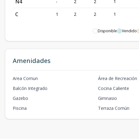
N4
-
2
2
1
C
1
2
2
1
Disponible
Vendido
Amenidades
Area Comun
Área de Recreación
Balcón Integrado
Cocina Caliente
Gazebo
Gimnasio
Piscina
Terraza Común