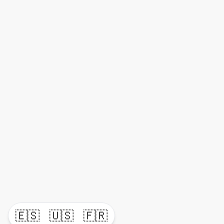
🇪🇸
🇺🇸
🇫🇷