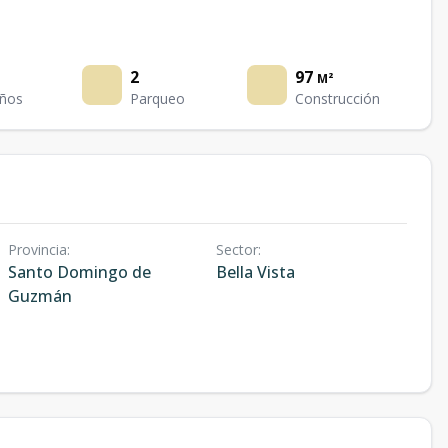
2
97
M²
ños
Parqueo
Construcción
Provincia
:
Sector
:
Santo Domingo de
Bella Vista
Guzmán