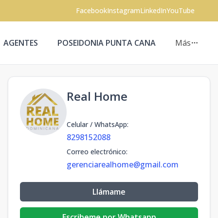
Facebook
Instagram
LinkedIn
YouTube
AGENTES
POSEIDONIA PUNTA CANA
Más
Real Home
Celular / WhatsApp
:
8298152088
Correo electrónico
:
gerenciarealhome@gmail.com
Llámame
Escribeme por Whatsapp