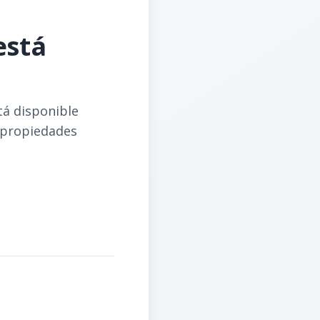
está
tá disponible
 propiedades