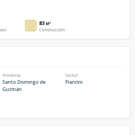
83
M²
ueo
Construcción
Provincia
:
Sector
:
Santo Domingo de
Piantini
Guzmán