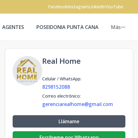
Facebook
Instagram
LinkedIn
YouTube
AGENTES
POSEIDONIA PUNTA CANA
Más
Real Home
Celular / WhatsApp
:
8298152088
Correo electrónico
:
gerenciarealhome@gmail.com
Llámame
Escribeme por Whatsapp