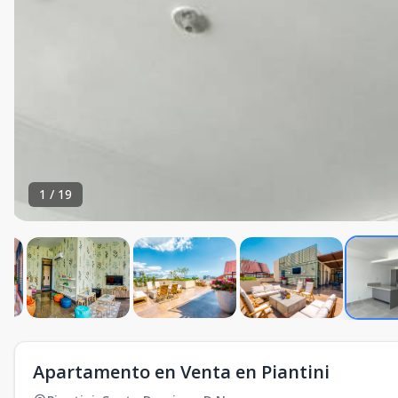
1
/
19
Apartamento en Venta en Piantini