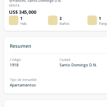
Piantini
,
Santo Domingo D.N.
VENTA
US$ 345,000
1
2
1
Hab.
Baños
Parq
Resumen
Código
:
Ciudad
:
1918
Santo Domingo D.N.
Tipo de inmueble
:
Apartamentos