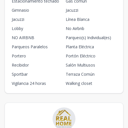
Estacionamiento techado
Gas común
Gimnasio
Jacuzzi
Jacuzzi
Línea Blanca
Lobby
No Airbnb
NO AIRBNB
Parqueo(s) Individual(es)
Parqueos Paralelos
Planta Eléctrica
Portero
Portón Eléctrico
Recibidor
Salón Multiusos
Sportbar
Terraza Común
Vigilancia 24 horas
Walking closet