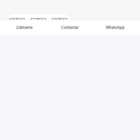
🇪🇸
🇺🇸
🇫🇷
Llámame
Contactar
WhatsApp
Somos una empresa especializada en venta de Bienes
Raíces de alto nivel Nacional e Internacional.
Ofrecemos un servicio personalizado de asesoría y
consultoría inmobiliaria de calidad, para atenderte en
todas tus necesidades sobre el mundo inmobiliario. Si
necesitas asistencia o tienes preguntas, siéntete libre