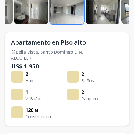
Apartamento en Piso alto
Bella Vista
,
Santo Domingo D.N.
ALQUILER
US$ 1,950
2
2
Hab.
Baños
1
2
½ Baños
Parqueo
120
M²
Construcción