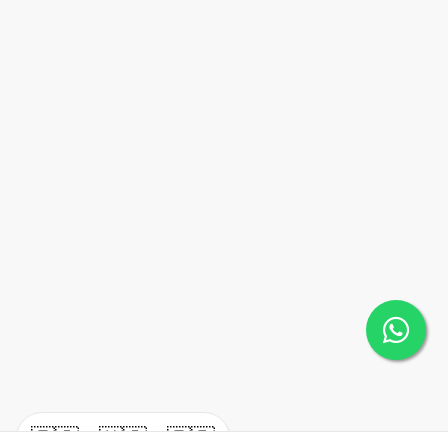
🇪🇸
🇺🇸
🇫🇷