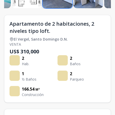
Apartamento de 2 habitaciones, 2
niveles tipo loft.
El Vergel
,
Santo Domingo D.N.
VENTA
US$ 310,000
2
2
Hab.
Baños
1
2
½ Baños
Parqueo
166.54
M²
Construcción