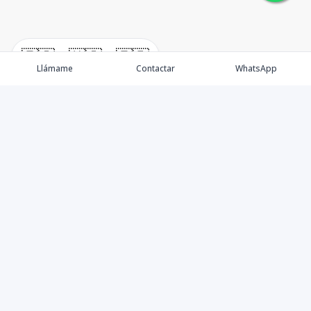
🇪🇸
🇺🇸
🇫🇷
Llámame
Contactar
WhatsApp
Somos una empresa especializada en venta de Bienes
Raíces de alto nivel Nacional e Internacional.
Ofrecemos un servicio personalizado de asesoría y
consultoría inmobiliaria de calidad, para atenderte en
todas tus necesidades sobre el mundo inmobiliario. Si
necesitas asistencia o tienes preguntas, siéntete libre