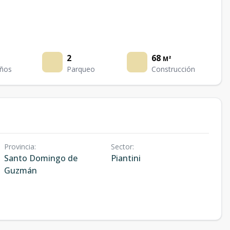
2
68
M²
ños
Parqueo
Construcción
Provincia
:
Sector
:
Santo Domingo de
Piantini
Guzmán