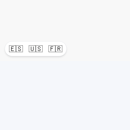
🇪🇸
🇺🇸
🇫🇷