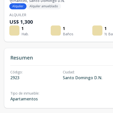
Piantini
,
Santo Domingo D.N.
Alquiler
Alquiler amueblado
ALQUILER
US$ 1,300
1
1
1
Hab.
Baños
½ Ba
Resumen
Código
:
Ciudad
:
2923
Santo Domingo D.N.
Tipo de inmueble
:
Apartamentos