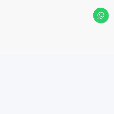
Contáctanos
Menu
8298152088
PROPIEDADES