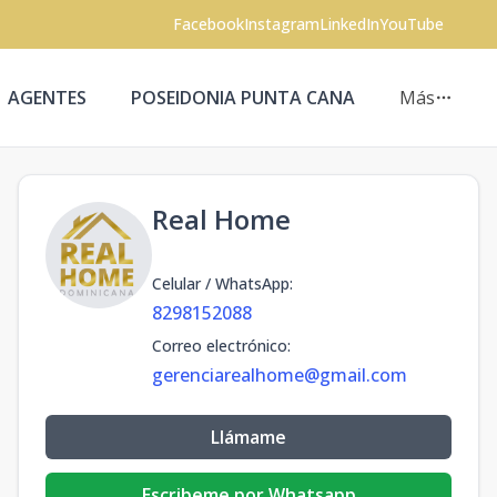
Facebook
Instagram
LinkedIn
YouTube
AGENTES
POSEIDONIA PUNTA CANA
Más
Real Home
Celular / WhatsApp
:
8298152088
Correo electrónico
:
gerenciarealhome@gmail.com
Llámame
Escribeme por Whatsapp