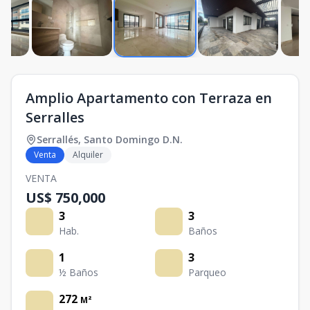
Amplio Apartamento con Terraza en
Serralles
Serrallés
,
Santo Domingo D.N.
Venta
Alquiler
VENTA
US$ 750,000
3
3
Hab.
Baños
1
3
½ Baños
Parqueo
272
M²