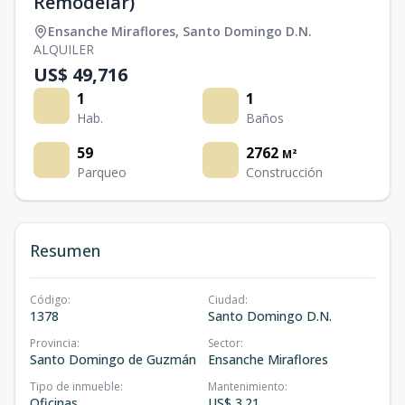
Remodelar)
Ensanche Miraflores
,
Santo Domingo D.N.
ALQUILER
US$ 49,716
1
1
Hab.
Baños
59
2762
M²
Parqueo
Construcción
Resumen
Código
:
Ciudad
:
1378
Santo Domingo D.N.
Provincia
:
Sector
:
Santo Domingo de Guzmán
Ensanche Miraflores
Tipo de inmueble
:
Mantenimiento
:
Oficinas
US$ 3.21