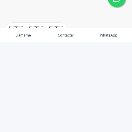
🇪🇸
🇺🇸
🇫🇷
Llámame
Contactar
WhatsApp
Somos una empresa especializada en venta de Bienes
Raíces de alto nivel Nacional e Internacional.
Ofrecemos un servicio personalizado de asesoría y
consultoría inmobiliaria de calidad, para atenderte en
todas tus necesidades sobre el mundo inmobiliario. Si