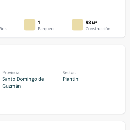
1
98
M²
ños
Parqueo
Construcción
Provincia
:
Sector
:
Santo Domingo de
Piantini
Guzmán