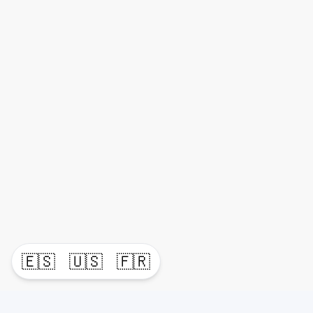
🇪🇸
🇺🇸
🇫🇷