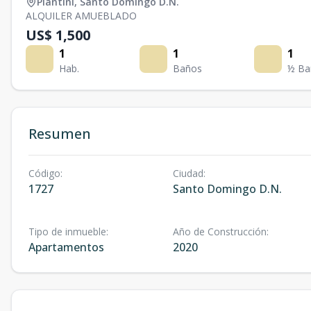
Piantini
,
Santo Domingo D.N.
ALQUILER AMUEBLADO
US$ 1,500
1
1
1
Hab.
Baños
½ Ba
Resumen
Código
:
Ciudad
:
1727
Santo Domingo D.N.
Tipo de inmueble
:
Año de Construcción
:
Apartamentos
2020