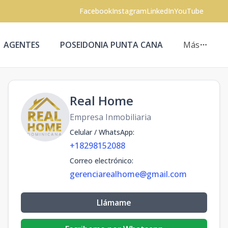
Facebook
Instagram
LinkedIn
YouTube
AGENTES
POSEIDONIA PUNTA CANA
Más
Real Home
Empresa Inmobiliaria
Celular / WhatsApp
:
+18298152088
Correo electrónico
:
gerenciarealhome@gmail.com
Llámame