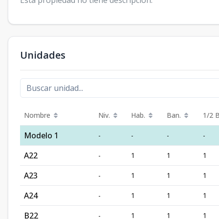
Esta propiedad no tiene descripción.
Unidades
Nombre
Niv.
Hab.
Ban.
1/2 
Modelo 1
-
-
-
-
A22
-
1
1
1
A23
-
1
1
1
A24
-
1
1
1
B22
-
1
1
1