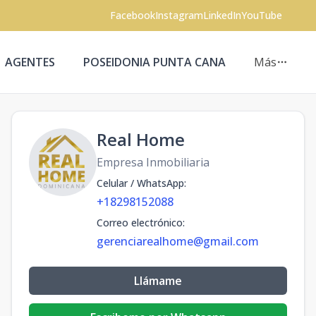
Facebook
Instagram
LinkedIn
YouTube
AGENTES
POSEIDONIA PUNTA CANA
Más
Real Home
Empresa Inmobiliaria
Celular / WhatsApp
:
+18298152088
Correo electrónico
:
gerenciarealhome@gmail.com
Llámame