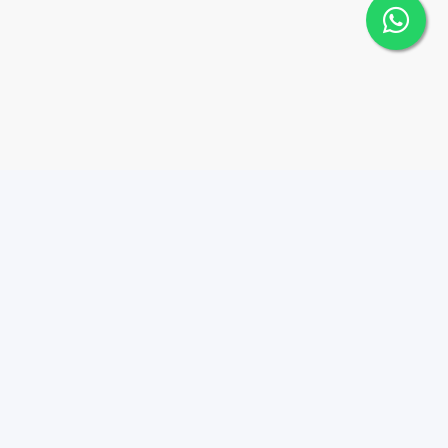
Contáctanos
Menu
8298152088
PROPIEDADES
BON VIVANT
gerenciarealhome@gmai